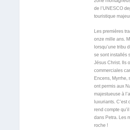
zone montagneus
de l’UNESCO depu
touristique majeur
Les premières tra
onze mille ans. M
lorsqu’une tribu
se sont installés 
Jésus Christ. Ils
commerciales car
Encens, Myrrhe, s
ont permis aux Na
majestueuse à l’a
luxuriants. C’est
rend compte qu’il
dans Petra. Les m
roche !