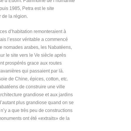
e d’Édom. Patrimoine de l’humanité
is 1985, Petra est le site
 de la région.
ces d’habitation remonteraient à
ais l’essor véritable a commencé
 de nomades arabes, les Nabatéens,
sur le site vers le Ve siècle après
 ont prospérés grace aux routes
avanières qui passaient par là.
oie de Chine, épices, cotton, etc.
batéens de construire une ville
rchitecture grandiose et aux jardins
 d’autant plus grandiose quand on se
 n’y a que très peu de constructions
onuments ont été «extraits» de la