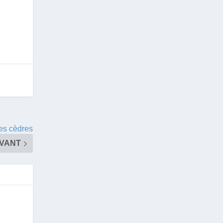
des cèdres
IVANT