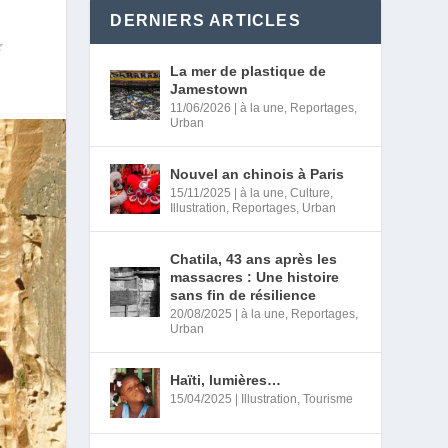
DERNIERS ARTICLES
La mer de plastique de
Jamestown
11/06/2026
|
à la une
,
Reportages
,
Urban
Nouvel an chinois à Paris
15/11/2025
|
à la une
,
Culture
,
Illustration
,
Reportages
,
Urban
Chatila, 43 ans après les
massacres : Une histoire
sans fin de résilience
20/08/2025
|
à la une
,
Reportages
,
Urban
Haïti, lumières…
15/04/2025
|
Illustration
,
Tourisme