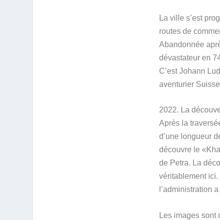
La ville s’est pr
routes de commerc
Abandonnée après
dévastateur en 74
C’est Johann Lud
aventurier Suiss
2022. La découver
Après la travers
d’une longueur de
découvre le «Kha
de Petra. La déc
véritablement ici
l’administration 
Les images sont 