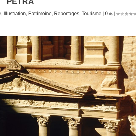
PETRA
e
,
Illustration
,
Patrimoine
,
Reportages
,
Tourisme
|
0
|