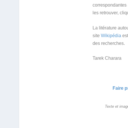
correspondantes a
les retrouver, cli
La litérature aut
site
Wikipédia
est
des recherches.
Tarek Charara
Faire p
Texte et imag