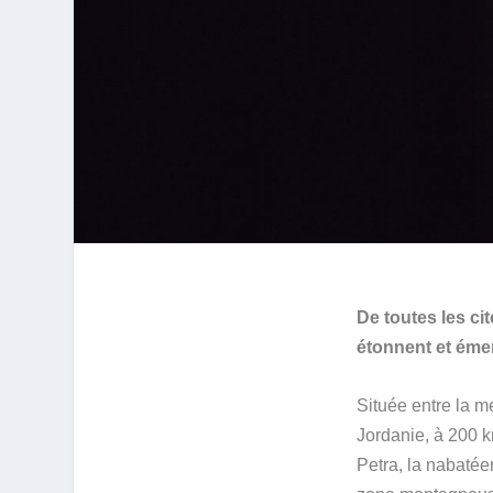
De toutes les c
étonnent et émer
Située entre la m
Jordanie, à 200 
Petra, la nabatée