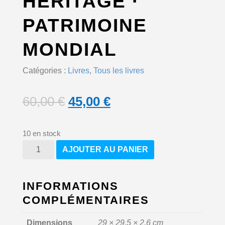
HÉRITAGE ·
PATRIMOINE
MONDIAL
Catégories :
Livres
,
Tous les livres
L
L
60,00
€
45,00
€
e
e
10 en stock
p
p
quantité
AJOUTER AU PANIER
de
Héritage
r
r
·
Patrimoine
INFORMATIONS
i
i
mondial
COMPLÉMENTAIRES
x
x
Dimensions
29 × 29,5 × 2,6 cm