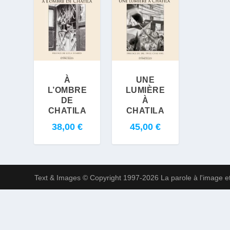
À
UNE
L’OMBRE
LUMIÈRE
DE
À
CHATILA
CHATILA
38,00
€
45,00
€
Text & Images © Copyright 1997-2026 La parole à l'image et 